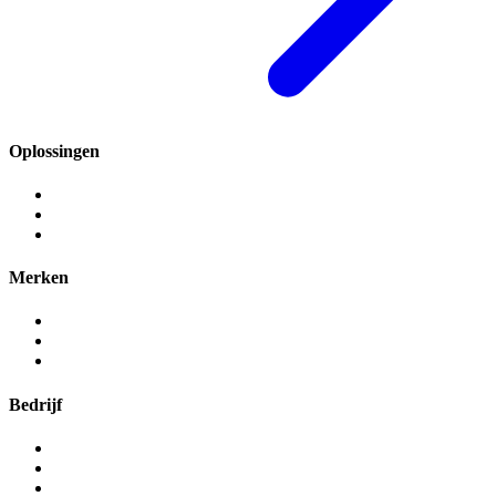
Oplossingen
Lease Management
Rental management
Wagenparkbeheer
Merken
CarWise
AutoDisk
Carano
Bedrijf
CarWise Group
Werken bij
Contact