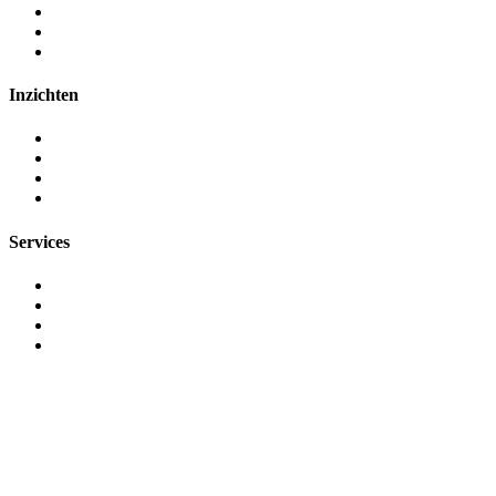
Algemene voorwaarden
Afdruk
Gegevensbescherming
Inzichten
Klanten
Veelgestelde vragen
Inzichten
Praktijkvoorbeelden
Services
Consultancy
Datamigratie
Trainingen
Support