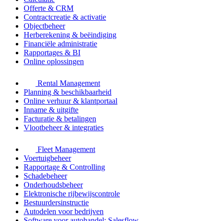
Offerte & CRM
Contractcreatie & activatie
Objectbeheer
Herberekening & beëindiging
Financiële administratie
Rapportages & BI
Online oplossingen
Rental Management
Planning & beschikbaarheid
Online verhuur & klantportaal
Inname & uitgifte
Facturatie & betalingen
Vlootbeheer & integraties
Fleet Management
Voertuigbeheer
Rapportage & Controlling
Schadebeheer
Onderhoudsbeheer
Elektronische rijbewijscontrole
Bestuurdersinstructie
Autodelen voor bedrijven
Software voor autohandel: Salesflow