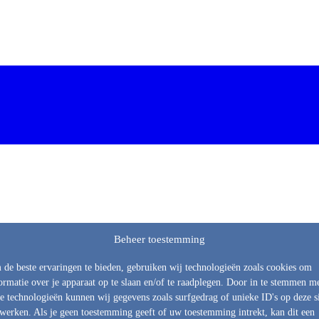
Beheer toestemming
de beste ervaringen te bieden, gebruiken wij technologieën zoals cookies om
ormatie over je apparaat op te slaan en/of te raadplegen. Door in te stemmen m
e technologieën kunnen wij gegevens zoals surfgedrag of unieke ID's op deze s
werken. Als je geen toestemming geeft of uw toestemming intrekt, kan dit een