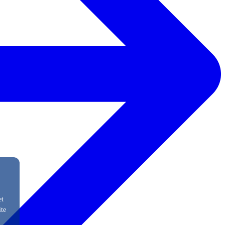
et
ite